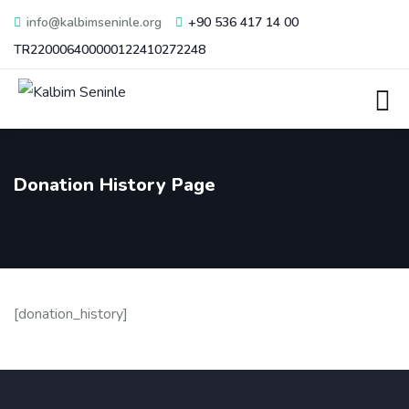
info@kalbimseninle.org
+90 536 417 14 00
TR220006400000122410272248
Donation History Page
[donation_history]