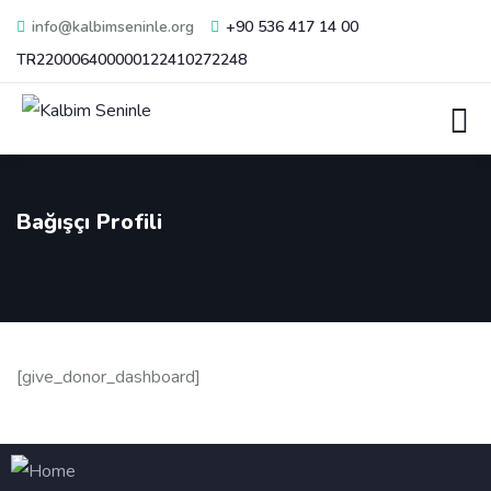
info@kalbimseninle.org
+90 536 417 14 00
TR220006400000122410272248
Bağışçı Profili
[give_donor_dashboard]