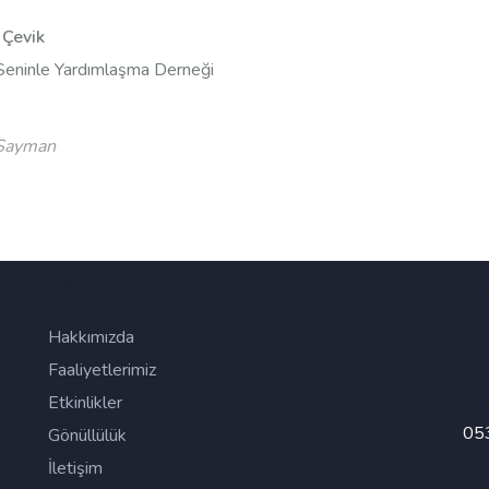
 Çevik
Seninle Yardımlaşma Derneği
Sayman
Yardımcı Sayfalar
İl
Hakkımızda
Faaliyetlerimiz
Te
Etkinlikler
05
Gönüllülük
İletişim