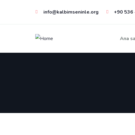
info@kalbimseninle.org
+90 536 
Ana sa