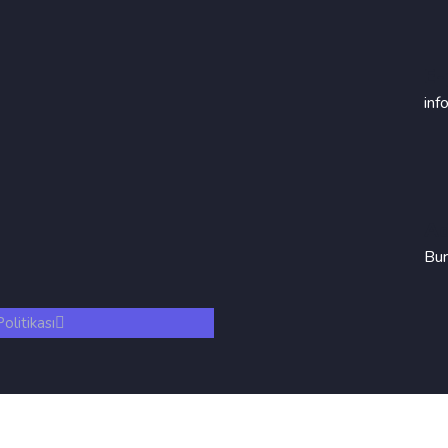
E-
inf
Ad
Bur
Politikası