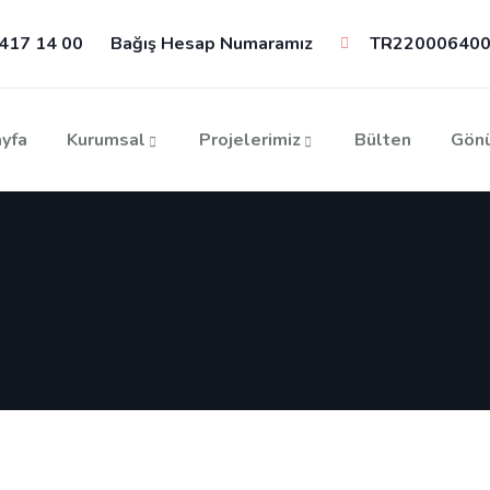
417 14 00
Bağış Hesap Numaramız
TR220006400
yfa
Kurumsal
Projelerimiz
Bülten
Gönü