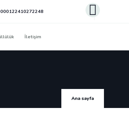
000122410272248
llülük
İletişim
Ana sayfa