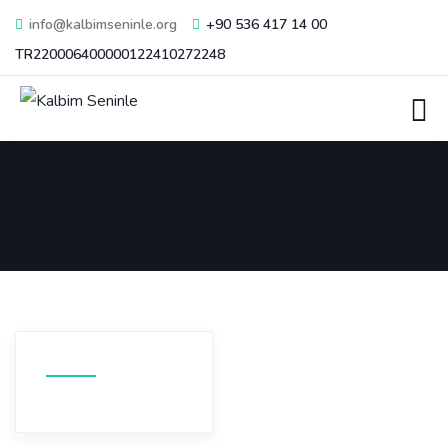
info@kalbimseninle.org
+90 536 417 14 00
TR220006400000122410272248