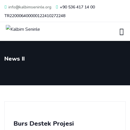
info@kalbimseninle.org
+90 536 417 14 00
TR220006400000122410272248
News II
Burs Destek Projesi