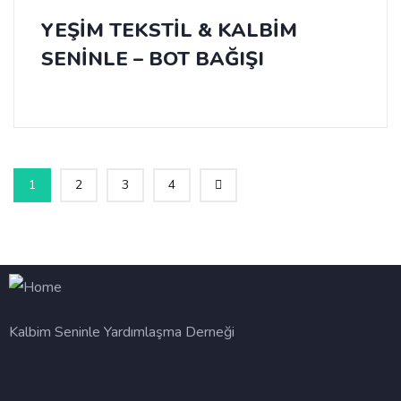
YEŞİM TEKSTİL & KALBİM
SENİNLE – BOT BAĞIŞI
1
2
3
4
Kalbim Seninle Yardımlaşma Derneği